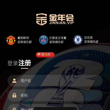
送
18
元
注册
登录